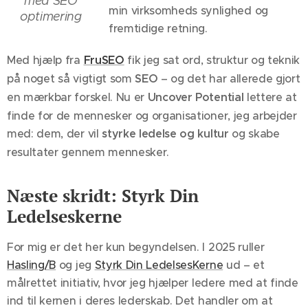
med SEO
min virksomheds synlighed og
optimering
fremtidige retning.
Med hjælp fra
FruSEO
fik jeg sat ord, struktur og teknik
på noget så vigtigt som
SEO
– og det har allerede gjort
en mærkbar forskel. Nu er
Uncover Potential
lettere at
finde for de mennesker og organisationer, jeg arbejder
med: dem, der vil
styrke ledelse og kultur
og skabe
resultater gennem mennesker.
Næste skridt: Styrk Din
Ledelseskerne
For mig er det her kun begyndelsen. I 2025 ruller
Hasling/B
og jeg
Styrk Din LedelsesKerne
ud – et
målrettet initiativ, hvor jeg hjælper ledere med at finde
ind til kernen i deres lederskab. Det handler om at